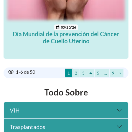
03/20/26
Día Mundial de la prevención del Cáncer
de Cuello Uterino
1
-
6
de
50
(Página actual)
Ir a la página
Ir a la página
Ir a la página
Ir a la página
Ir a la pági
1
2
3
4
5
...
9
»
Todo Sobre
VIH
Trasplantados