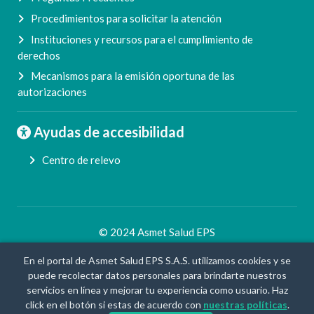
Procedimientos para solicitar la atención
Instituciones y recursos para el cumplimiento de
derechos
Mecanismos para la emisión oportuna de las
autorizaciones
Ayudas de accesibilidad
Centro de relevo
© 2024 Asmet Salud EPS
By
En el portal de Asmet Salud EPS S.A.S. utilizamos cookies y se
puede recolectar datos personales para brindarte nuestros
servicios en línea y mejorar tu experiencia como usuario. Haz
click en el botón si estas de acuerdo con
nuestras políticas
.