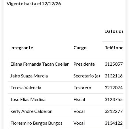
Vigente hasta el 12/12/26
Datos de C
Integrante
Cargo
Teléfono
Eliana Fernanda Tacan Cuellar
Presidente
312505765
Jairo Suaza Murcia
Secretario (a)
313211684
Teresa Valencia
Tesorero
321207411
Jose Elias Medina
Fiscal
312375540
kerly Andre Calderon
Vocal
321227716
Floresmiro Burgos Burgos
Vocal
313412264