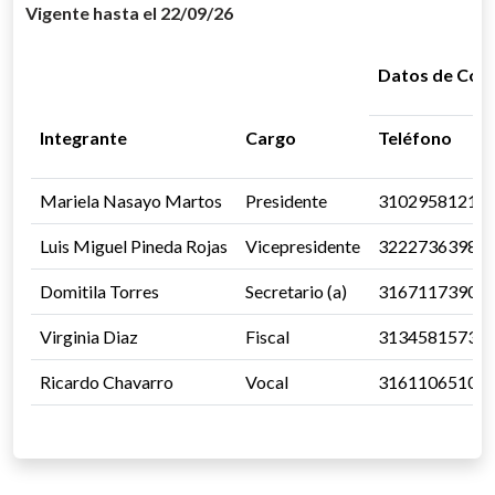
Vigente hasta el 22/09/26
Datos de Con
Integrante
Cargo
Teléfono
Mariela Nasayo Martos
Presidente
3102958121
Luis Miguel Pineda Rojas
Vicepresidente
3222736398
Domitila Torres
Secretario (a)
3167117390
Virginia Diaz
Fiscal
3134581573
Ricardo Chavarro
Vocal
3161106510