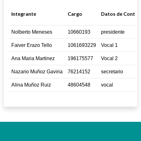
Integrante
Cargo
Datos de Contac
Nolberto Meneses
10660193
presidente
Faiver Erazo Tello
1061693229
Vocal 1
Ana Maria Martinez
196175577
Vocal 2
Nazario Muñoz Gaviria
76214152
secretario
Alina Muñoz Ruiz
48604548
vocal