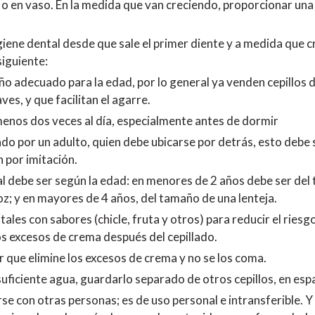
a, o en vaso. En la medida que van creciendo, proporcionar u
iene dental desde que sale el primer diente y a medida que cre
siguiente:
año adecuado para la edad, por lo general ya venden cepillos
es, y que facilitan el agarre.
 menos dos veces al día, especialmente antes de dormir
zado por un adulto, quien debe ubicarse por detrás, esto debe
 por imitación.
l debe ser según la edad: en menores de 2 años debe ser del 
z; y en mayores de 4 años, del tamaño de una lenteja.
tales con sabores (chicle, fruta y otros) para reducir el ries
los excesos de crema después del cepillado.
ar que elimine los excesos de crema y no se los coma.
 suficiente agua, guardarlo separado de otros cepillos, en esp
rse con otras personas; es de uso personal e intransferible.