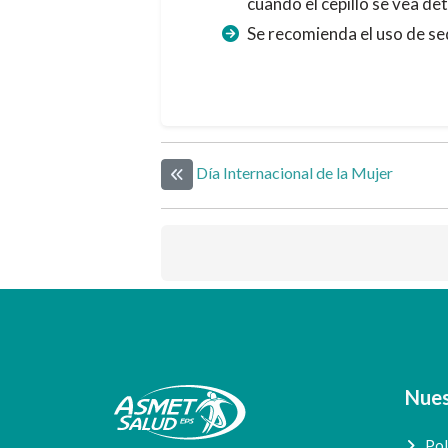
cuando el cepillo se vea d
Se recomienda el uso de sed
Día Internacional de la Mujer
Elemento anterior
Nues
Pol