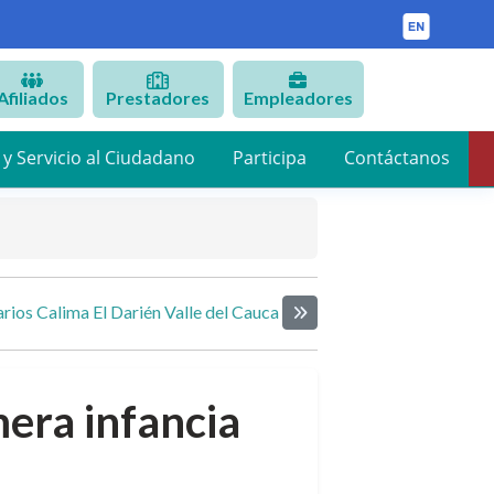
Afiliados
Prestadores
Empleadores
 y Servicio al Ciudadano
Participa
Contáctanos
rios Calima El Darién Valle del Cauca
Siguiente elemento
mera infancia