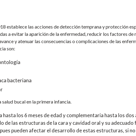
18 establece las acciones de detección temprana y protección esp
das a evitar la aparición de la enfermedad, reducir los factores de 
avance y atenuar las consecuencias o complicaciones de las enfer
cia son:
ontología
aca bacteriana
or
salud bucal en la primera infancia.
a hasta los 6 meses de edad y complementaria hasta los dos
llo de las estructuras de la cara y cavidad oral y su adecua
pues pueden afectar el desarrollo de estas estructuras, si no e