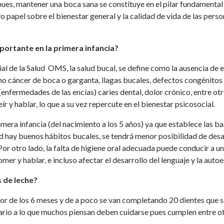
 pues, mantener una boca sana se constituye en el pilar fundament
ivo papel sobre el bienestar general y la calidad de vida de las pers
mportante en la primera infancia?
l de la Salud OMS, la salud bucal, se define como la ausencia de
omo cáncer de boca o garganta, llagas bucales, defectos congénitos
nfermedades de las encías) caries dental, dolor crónico, entre otr
r y hablar, lo que a su vez repercute en el bienestar psicosocial.
imera infancia (del nacimiento a los 5 años) ya que establece las b
ad hay buenos hábitos bucales, se tendrá menor posibilidad de des
or otro lado, la falta de higiene oral adecuada puede conducir a u
omer y hablar, e incluso afectar el desarrollo del lenguaje y la auto
 de leche?
or de los 6 meses y de a poco se van completando 20 dientes que 
rario a lo que muchos piensan deben cuidarse pues cumplen entre ot