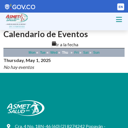
Calendario de Eventos
Ir a la fecha
Mon
«
Tue
«
Wed
«
Thu
»
Fri
»
Sat
»
Sun
Thursday, May 1, 2025
No hay eventos
Cra. 4 No. 18N-46 (60) (2) 8274242 Popayán -